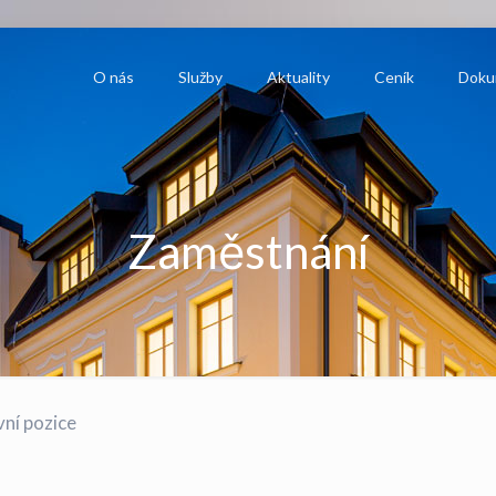
O nás
Služby
Aktuality
Ceník
Doku
Zaměstnání
ní pozice