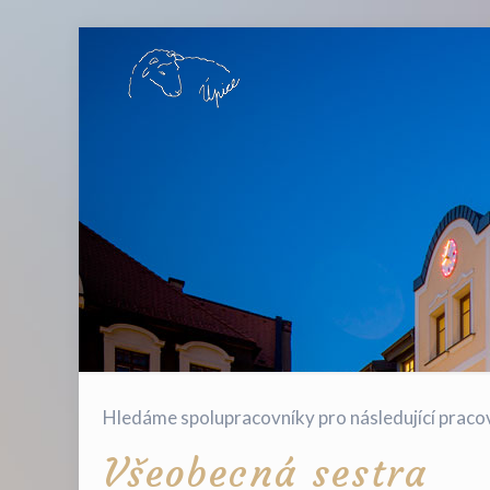
Hledáme spolupracovníky pro následující pracov
Všeobecná sestra