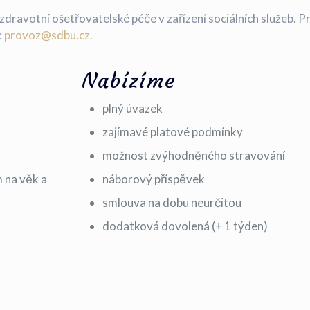
zdravotní ošetřovatelské péče v zařízení sociálních služeb. 
:
provoz@sdbu.cz.
Nabízíme
plný úvazek
zajímavé platové podmínky
možnost zvýhodněného stravování
 na věk a
náborový příspěvek
smlouva na dobu neurčitou
dodatková dovolená (+ 1 týden)