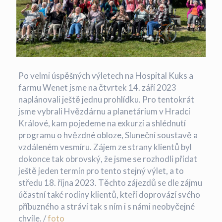
Po velmi úspěšných výletech na Hospital Kuks a
farmu Wenet jsme na čtvrtek 14. září 2023
naplánovali ještě jednu prohlídku. Pro tentokrát
jsme vybrali Hvězdárnu a planetárium v Hradci
Králové, kam pojedeme na exkurzi a shlédnutí
programu o hvězdné obloze, Sluneční soustavě a
vzdáleném vesmíru. Zájem ze strany klientů byl
dokonce tak obrovský, že jsme se rozhodli přidat
ještě jeden termín pro tento stejný výlet, a to
středu 18. října 2023. Těchto zájezdů se dle zájmu
účastní také rodiny klientů, kteří doprovází svého
příbuzného a stráví tak s ním i s námi neobyčejné
chvíle. /
foto