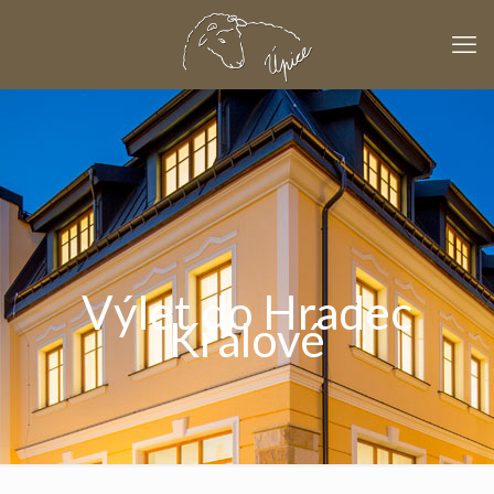
Výlet do Hradec
Králové