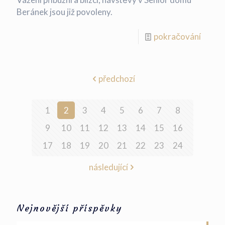
Beránek jsou již povoleny.
pokračování
předchozí
1
2
3
4
5
6
7
8
9
10
11
12
13
14
15
16
17
18
19
20
21
22
23
24
následující
Nejnovější příspěvky