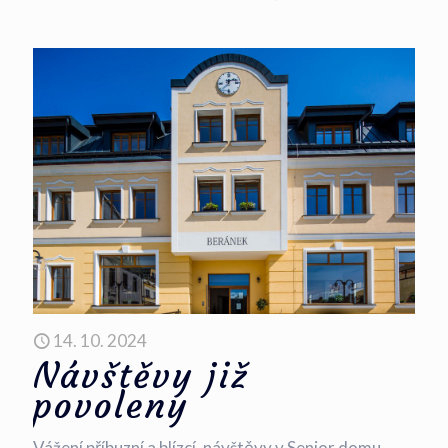
14. 10. 2024
Návštěvy již
povoleny
Vážení příbuzní a blízcí, návštěvy v Senior domu