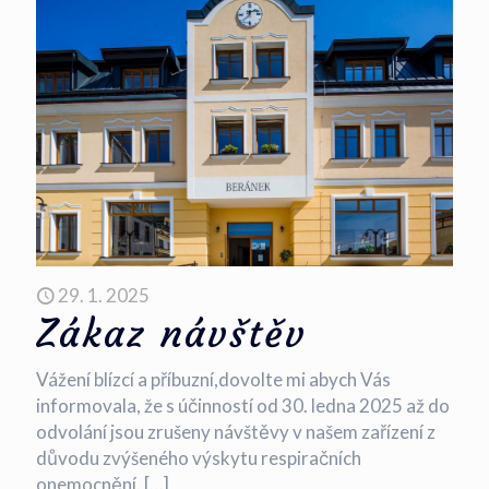
29. 1. 2025
Zákaz návštěv
Vážení blízcí a příbuzní,dovolte mi abych Vás
informovala, že s účinností od 30. ledna 2025 až do
odvolání jsou zrušeny návštěvy v našem zařízení z
důvodu zvýšeného výskytu respiračních
onemocnění.
[…]